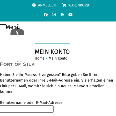
Skip
ANMELDEN
WARENKORB
to
content
Facebook
Instagram
Pinterest
YouTube
Menü
Open
Close
mobile
mobile
menu
menu
MEIN KONTO
Home
»
Mein Konto
Haben Sie Ihr Passwort vergessen? Bitte geben Sie Ihren
Benutzernamen oder Ihre E-Mail-Adresse ein. Sie erhalten einen
Link per E-Mail, womit Sie sich ein neues Passwort erstellen
können.
Erforderlich
Benutzername oder E-Mail-Adresse