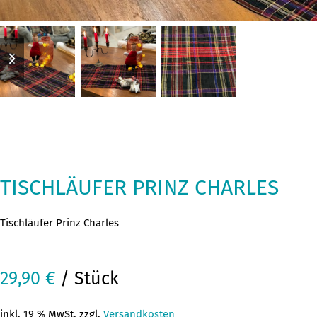
previous
next
slide
slide
TISCHLÄUFER PRINZ CHARLES
Tischläufer Prinz Charles
29,90
€
/ Stück
inkl. 19 % MwSt. zzgl.
Versandkosten