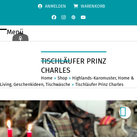
Skip
ANMELDEN
WARENKORB
to
content
Facebook
Instagram
Pinterest
YouTube
Menü
Open
Close
mobile
mobile
menu
menu
TISCHLÄUFER PRINZ
CHARLES
Home
»
Shop
»
Highlands-Karomuster
,
Home &
Living
,
Geschenkideen
,
Tischwäsche
»
Tischläufer Prinz Charles