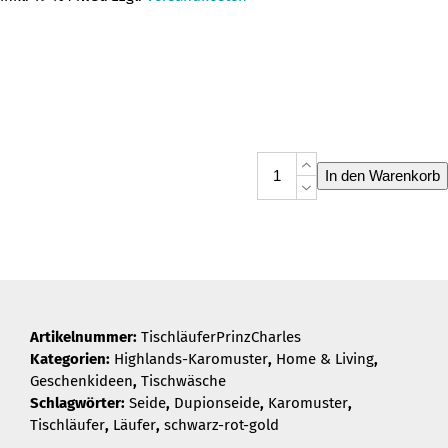
Tischläufer
In den Warenkorb
Prinz
Charles
Menge
Artikelnummer:
TischläuferPrinzCharles
Kategorien:
Highlands-Karomuster
,
Home & Living
,
Geschenkideen
,
Tischwäsche
Schlagwörter:
Seide
,
Dupionseide
,
Karomuster
,
Tischläufer
,
Läufer
,
schwarz-rot-gold