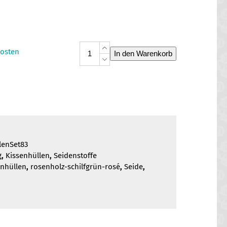
Kissenhüllen-
osten
In den Warenkorb
Set
83
Menge
lenSet83
g
,
Kissenhüllen
,
Seidenstoffe
enhüllen
,
rosenholz-schilfgrün-rosé
,
Seide
,