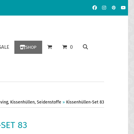
Facebook
Instagram
Pinterest
YouT
ALE
0
SHOP
ving
,
Kissenhüllen
,
Seidenstoffe
»
Kissenhüllen-Set 83
SET 83