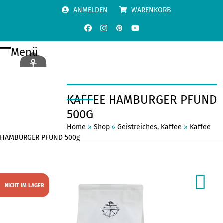
Skip
ANMELDEN
WARENKORB
to
content
Facebook
Instagram
Pinterest
YouTube
Menü
Open
Close
mobile
mobile
menu
menu
KAFFEE HAMBURGER PFUND
500G
Home
»
Shop
»
Geistreiches
,
Kaffee
»
Kaffee
HAMBURGER PFUND 500g
NICHT IM LAGER