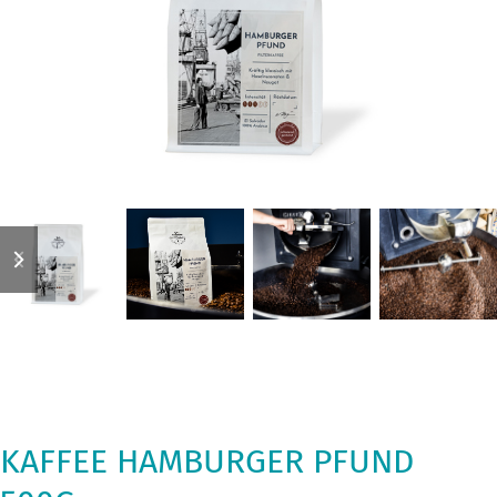
previous
next
slide
slide
KAFFEE HAMBURGER PFUND