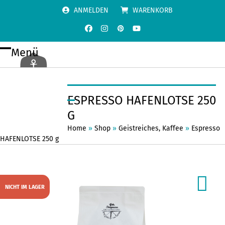
Skip
ANMELDEN
WARENKORB
to
content
Facebook
Instagram
Pinterest
YouTube
Menü
Open
Close
mobile
mobile
menu
menu
ESPRESSO HAFENLOTSE 250
G
Home
»
Shop
»
Geistreiches
,
Kaffee
»
Espresso
HAFENLOTSE 250 g
NICHT IM LAGER