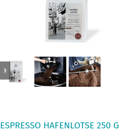
previous
next
slide
slide
ESPRESSO HAFENLOTSE 250 G