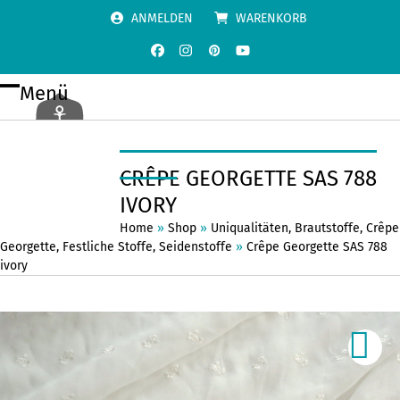
Skip
ANMELDEN
WARENKORB
to
content
Facebook
Instagram
Pinterest
YouTube
Menü
Open
Close
mobile
mobile
menu
menu
CRÊPE GEORGETTE SAS 788
IVORY
Home
»
Shop
»
Uniqualitäten
,
Brautstoffe
,
Crêpe
Georgette
,
Festliche Stoffe
,
Seidenstoffe
»
Crêpe Georgette SAS 788
ivory