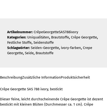
SAS
788
ivory
Menge
Artikelnummer:
CrêpeGeorgetteSAS788ivory
Kategorien:
Uniqualitäten
,
Brautstoffe
,
Crêpe Georgette
,
Festliche Stoffe
,
Seidenstoffe
Schlagwörter:
Seiden-Georgette
,
ivory-farben
,
Crepe
Georgette
,
Seide
,
Brautstoffe
Beschreibung
Zusätzliche Information
Produktsicherheit
Crêpe Georgette SAS 788 ivory, bestickt
Dieser feine, leicht durchscheinende Crêpe Georgette ist dezent
bestickt mit kleinen Blüten (Durchmesser ca. 1 cm). Crêpe