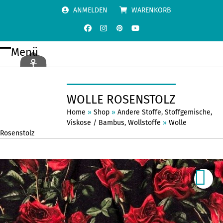
Skip
ANMELDEN
WARENKORB
to
content
Facebook
Instagram
Pinterest
YouTube
Menü
Open
Close
mobile
mobile
menu
menu
WOLLE ROSENSTOLZ
Home
»
Shop
»
Andere Stoffe
,
Stoffgemische
,
Viskose / Bambus
,
Wollstoffe
»
Wolle
Rosenstolz