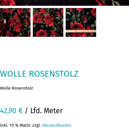
previous
next
slide
slide
WOLLE ROSENSTOLZ
Wolle Rosenstolz
42,90
€
/ Lfd. Meter
inkl. 19 % MwSt. zzgl.
Versandkosten