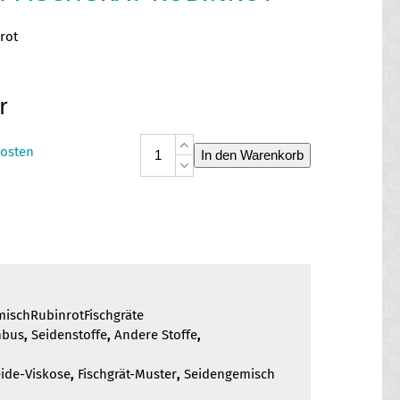
rot
r
Seidengemisch
osten
In den Warenkorb
Fischgrät
Rubinrot
Menge
ischRubinrotFischgräte
mbus
,
Seidenstoffe
,
Andere Stoffe
,
ide-Viskose
,
Fischgrät-Muster
,
Seidengemisch