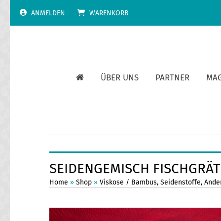
Skip
ANMELDEN
WARENKORB
to
content
ÜBER UNS
PARTNER
MA
SEIDENGEMISCH FISCHGRÄT
Home
»
Shop
»
Viskose / Bambus
,
Seidenstoffe
,
Ander