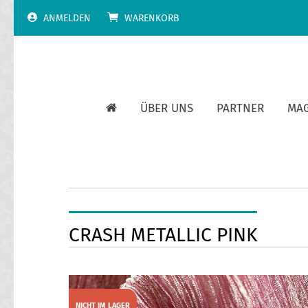
Skip
ANMELDEN
WARENKORB
to
content
ÜBER UNS
PARTNER
MA
CRASH METALLIC PINK
NICHT IM LAGER
SALE