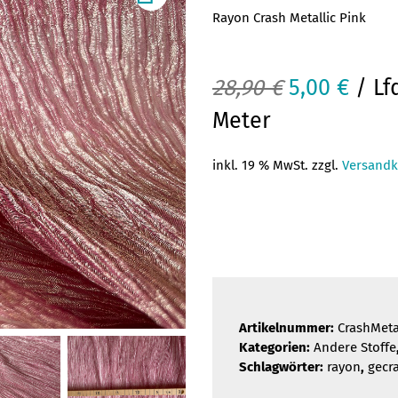
Rayon Crash Metallic Pink
Ursprüngli
Aktu
28,90
€
5,00
€
/ Lf
Preis
Prei
Meter
war:
ist:
inkl. 19 % MwSt. zzgl.
Versandk
28,90 €
5,00 
Artikelnummer:
CrashMeta
Kategorien:
Andere Stoffe
Schlagwörter:
rayon
,
gecr