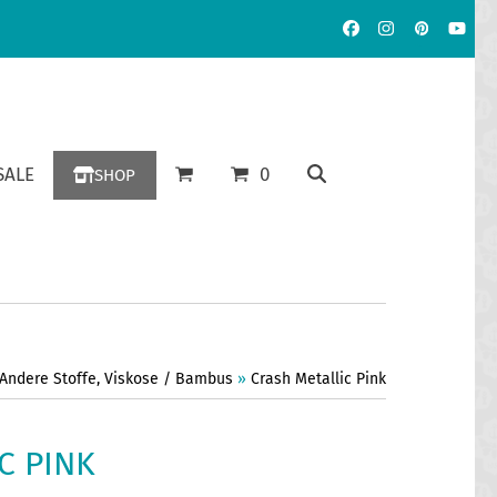
Facebook
Instagram
Pinterest
YouT
ALE
0
SHOP
Andere Stoffe
,
Viskose / Bambus
»
Crash Metallic Pink
C PINK