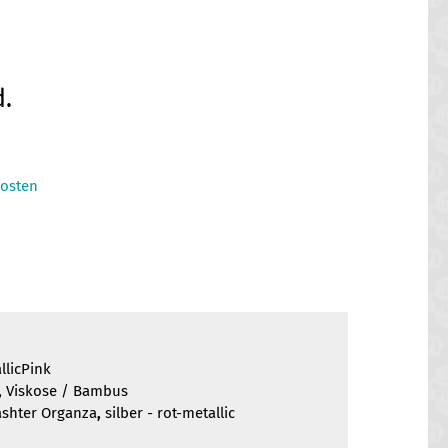
cher
eller
d.
s
osten
€.
llicPink
,
Viskose / Bambus
ashter Organza
,
silber - rot-metallic