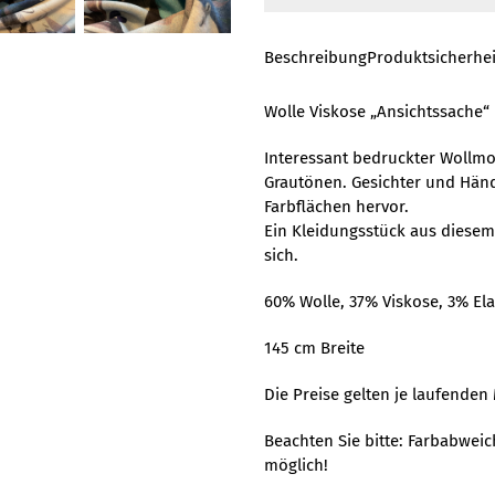
Beschreibung
Produktsicherhei
Wolle Viskose „Ansichtssache“
Interessant bedruckter Wollmo
Grautönen. Gesichter und Hände
Farbflächen hervor.
Ein Kleidungsstück aus diesem 
sich.
60% Wolle, 37% Viskose, 3% El
145 cm Breite
Die Preise gelten je laufenden 
Beachten Sie bitte: Farbabwei
möglich!