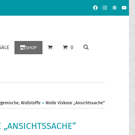
Facebook
Instagram
Pinterest
YouT
ALE
0
SHOP
fgemische
,
Wollstoffe
»
Wolle Viskose „Ansichtssache“
 „ANSICHTSSACHE“