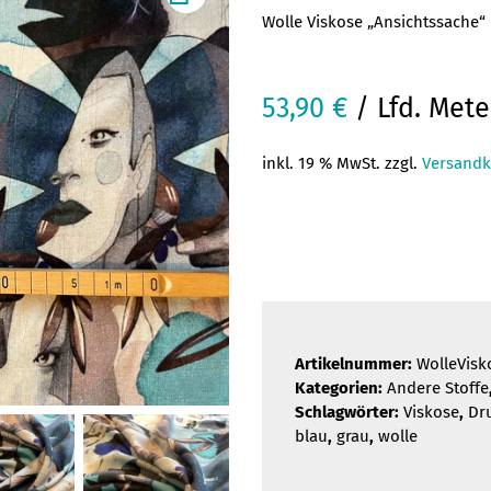
Wolle Viskose „Ansichtssache“
53,90
€
/ Lfd. Mete
inkl. 19 % MwSt. zzgl.
Versandk
Artikelnummer:
WolleVisk
Kategorien:
Andere Stoffe
Schlagwörter:
Viskose
,
Dr
blau
,
grau
,
wolle