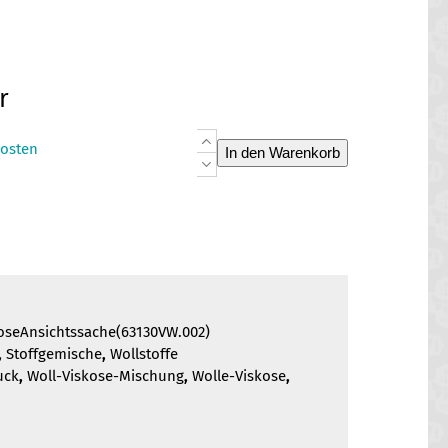
r
Wolle
osten
In den Warenkorb
Viskose
"Ansichtssache"
Menge
oseAnsichtssache(63130VW.002)
,
Stoffgemische
,
Wollstoffe
uck
,
Woll-Viskose-Mischung
,
Wolle-Viskose
,