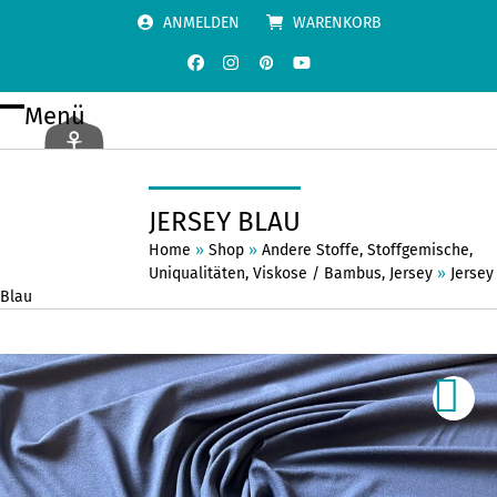
Skip
ANMELDEN
WARENKORB
to
content
Facebook
Instagram
Pinterest
YouTube
Menü
Open
Close
mobile
mobile
menu
menu
JERSEY BLAU
Home
»
Shop
»
Andere Stoffe
,
Stoffgemische
,
Uniqualitäten
,
Viskose / Bambus
,
Jersey
»
Jersey
Blau