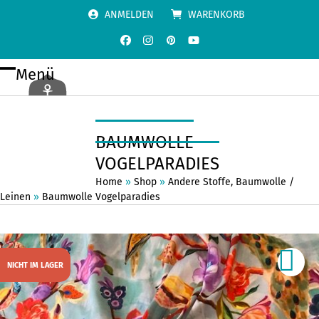
Skip
ANMELDEN
WARENKORB
to
content
Facebook
Instagram
Pinterest
YouTube
Menü
Open
Close
mobile
mobile
menu
menu
BAUMWOLLE
VOGELPARADIES
Home
»
Shop
»
Andere Stoffe
,
Baumwolle /
Leinen
»
Baumwolle Vogelparadies
NICHT IM LAGER