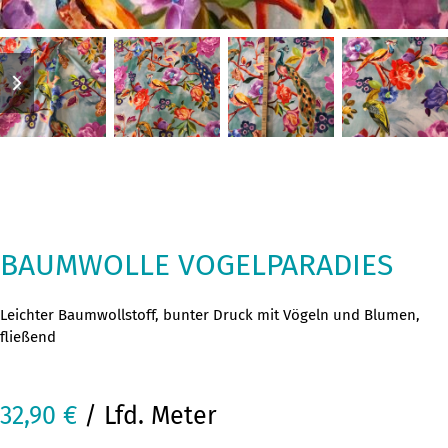
previous
next
slide
slide
BAUMWOLLE VOGELPARADIES
Leichter Baumwollstoff, bunter Druck mit Vögeln und Blumen,
fließend
32,90
€
/ Lfd. Meter