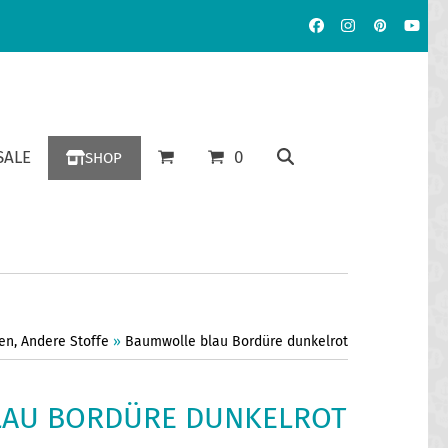
Facebook
Instagram
Pinterest
YouT
ALE
0
SHOP
en
,
Andere Stoffe
»
Baumwolle blau Bordüre dunkelrot
AU BORDÜRE DUNKELROT