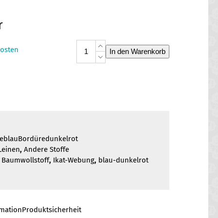
r
Baumwolle
osten
In den Warenkorb
blau
Bordüre
dunkelrot
Menge
eblauBordüredunkelrot
Leinen
,
Andere Stoffe
,
Baumwollstoff
,
Ikat-Webung
,
blau-dunkelrot
rmation
Produktsicherheit