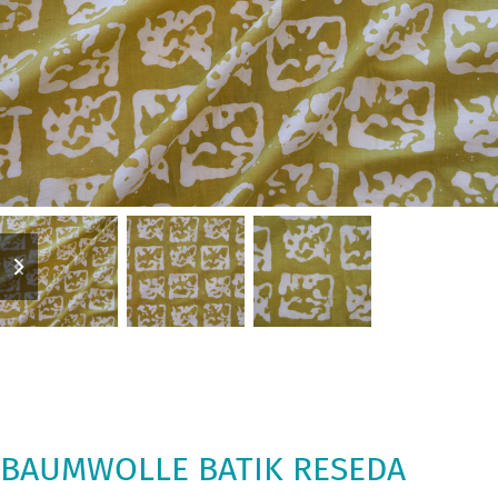
previous
next
slide
slide
BAUMWOLLE BATIK RESEDA