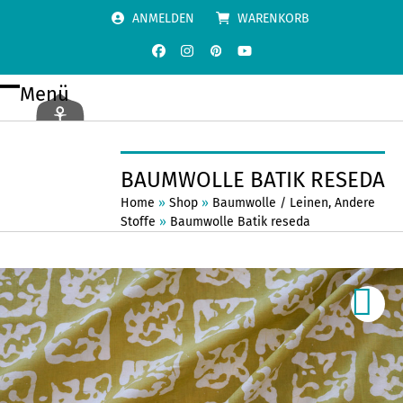
Skip
ANMELDEN
WARENKORB
to
content
Facebook
Instagram
Pinterest
YouTube
Menü
Open
Close
mobile
mobile
menu
menu
BAUMWOLLE BATIK RESEDA
Home
»
Shop
»
Baumwolle / Leinen
,
Andere
Stoffe
»
Baumwolle Batik reseda