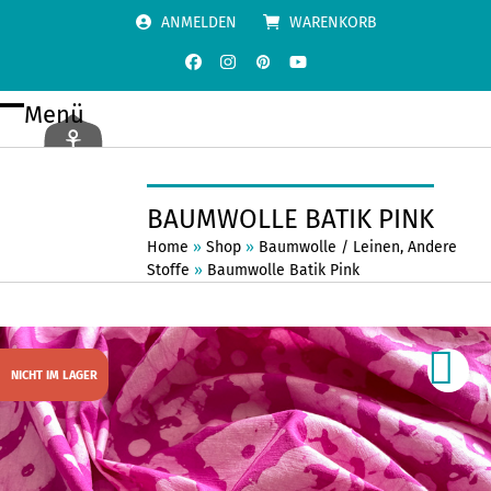
Skip
ANMELDEN
WARENKORB
to
content
Facebook
Instagram
Pinterest
YouTube
Menü
Open
Close
mobile
mobile
menu
menu
BAUMWOLLE BATIK PINK
Home
»
Shop
»
Baumwolle / Leinen
,
Andere
Stoffe
»
Baumwolle Batik Pink
NICHT IM LAGER