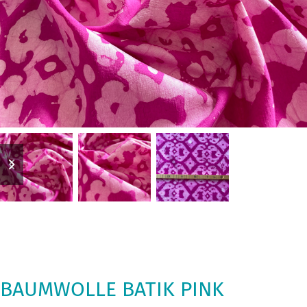
previous
next
slide
slide
BAUMWOLLE BATIK PINK