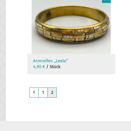
F
Armreifen „Leela“
4,90
€
/ Stück
Previous
Page
Page
1
2