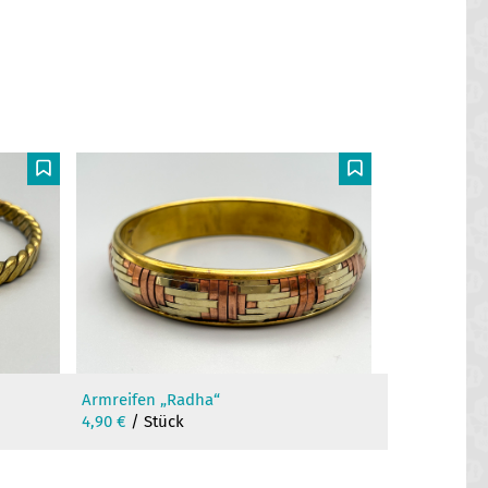
F
F
Armreifen „Radha“
4,90
€
/ Stück