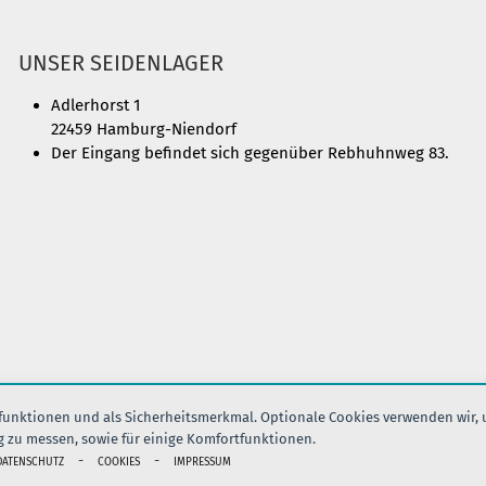
UNSER SEIDENLAGER
Adlerhorst 1
22459 Hamburg-Niendorf
Der Eingang befindet sich gegenüber Rebhuhnweg 83.
nfunktionen und als Sicherheitsmerkmal. Optionale Cookies verwenden wir,
g zu messen, sowie für einige Komfortfunktionen.
IMPRESSUM
AGB
DATENSCHUTZ
VERSAND
KONTAK
-
-
DATENSCHUTZ
COOKIES
IMPRESSUM