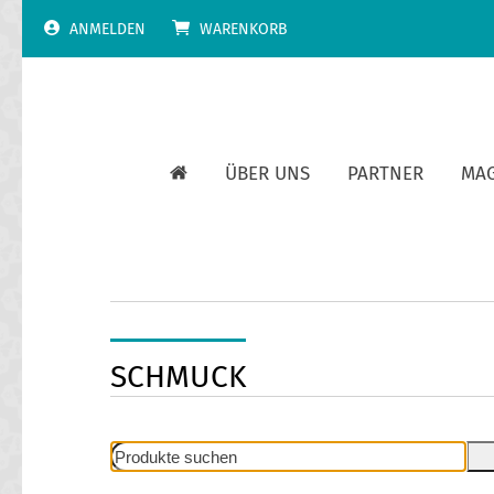
Skip
ANMELDEN
WARENKORB
to
content
ÜBER UNS
PARTNER
MA
SCHMUCK
Produkte
suchen