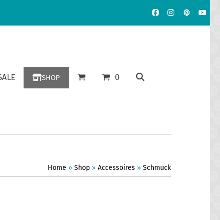
Facebook
Instagram
Pinterest
YouT
ALE
0
SHOP
Home
»
Shop
»
Accessoires
»
Schmuck