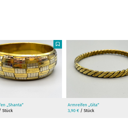
F
fen „Shanta“
Armreifen „Gita“
 Stück
3,90
€
/ Stück