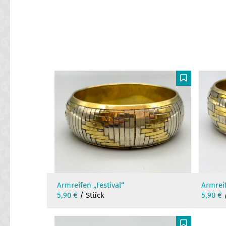
F
Armreifen „Festival“
Armrei
5,90
€
/ Stück
5,90
€
/