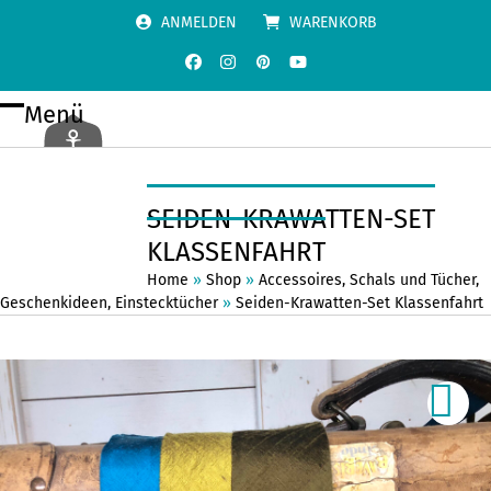
Skip
ANMELDEN
WARENKORB
to
content
Facebook
Instagram
Pinterest
YouTube
Menü
Open
Close
mobile
mobile
menu
menu
SEIDEN-KRAWATTEN-SET
KLASSENFAHRT
Home
»
Shop
»
Accessoires
,
Schals und Tücher
,
Geschenkideen
,
Einstecktücher
»
Seiden-Krawatten-Set Klassenfahrt