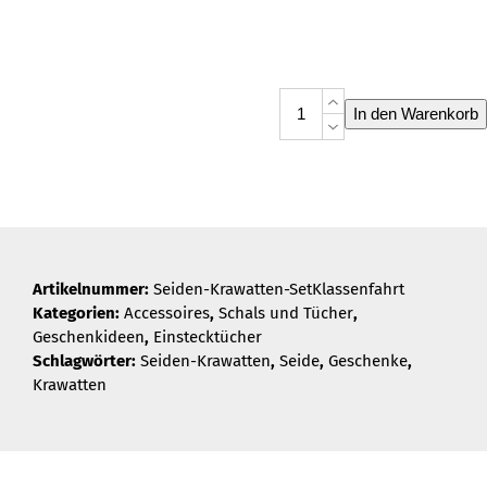
Seiden-
In den Warenkorb
Krawatten-
Set
Klassenfahrt
Menge
Artikelnummer:
Seiden-Krawatten-SetKlassenfahrt
Kategorien:
Accessoires
,
Schals und Tücher
,
Geschenkideen
,
Einstecktücher
Schlagwörter:
Seiden-Krawatten
,
Seide
,
Geschenke
,
Krawatten