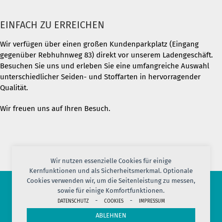
EINFACH ZU ERREICHEN
Wir verfügen über einen großen Kundenparkplatz (Eingang
gegenüber Rebhuhnweg 83) direkt vor unserem Ladengeschäft.
Besuchen Sie uns und erleben Sie eine umfangreiche Auswahl
unterschiedlicher Seiden- und Stoffarten in hervorragender
Qualität.
Wir freuen uns auf Ihren Besuch.
Wir nutzen essenzielle Cookies für einige
Kernfunktionen und als Sicherheitsmerkmal. Optionale
Cookies verwenden wir, um die Seitenleistung zu messen,
sowie für einige Komfortfunktionen.
-
-
© 2026 PORT OF SILK
DATENSCHUTZ
COOKIES
IMPRESSUM
IMPRESSUM
AGB
DATENSCHUTZ
VERSAND
KONTAKT
ABLEHNEN