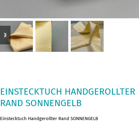
previous
next
slide
slide
EINSTECKTUCH HANDGEROLLTER
RAND SONNENGELB
Einstecktuch Handgerollter Rand SONNENGELB