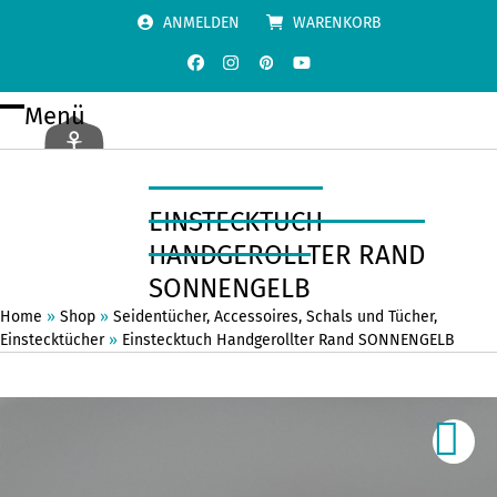
Skip
ANMELDEN
WARENKORB
to
content
Facebook
Instagram
Pinterest
YouTube
Menü
Open
Close
mobile
mobile
menu
menu
EINSTECKTUCH
HANDGEROLLTER RAND
SONNENGELB
Home
»
Shop
»
Seidentücher
,
Accessoires
,
Schals und Tücher
,
Einstecktücher
»
Einstecktuch Handgerollter Rand SONNENGELB