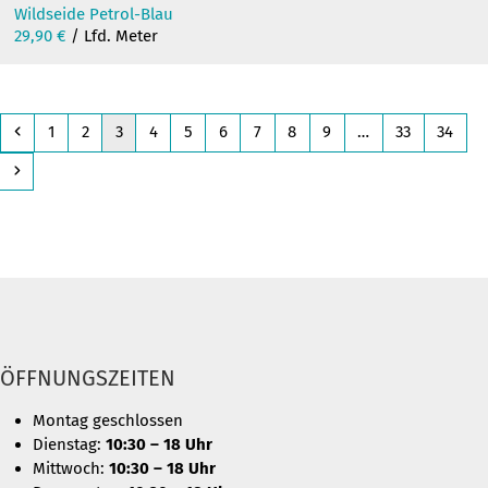
Wildseide Petrol-Blau
29,90
€
/ Lfd. Meter
Previous
Page
Page
Page
Page
Page
Page
Page
Page
Page
Page
Page
1
2
3
4
5
6
7
8
9
…
33
34
Next
ÖFFNUNGSZEITEN
Montag geschlossen
Dienstag:
10:30 – 18 Uhr
Mittwoch:
10:30 – 18 Uhr