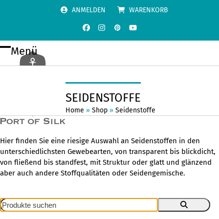
Skip
ANMELDEN
WARENKORB
to
content
Facebook
Instagram
Pinterest
YouTube
Menü
Open
Close
mobile
mobile
menu
menu
SEIDENSTOFFE
Home
»
Shop
»
Seidenstoffe
Hier finden Sie eine riesige Auswahl an Seidenstoffen in den
unterschiedlichsten Gewebearten, von transparent bis blickdicht,
von fließend bis standfest, mit Struktur oder glatt und glänzend
aber auch andere Stoffqualitäten oder Seidengemische.
Produkte
suchen