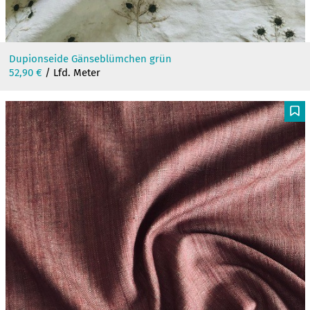
Dupionseide Gänseblümchen grün
52,90
€
/ Lfd. Meter
F