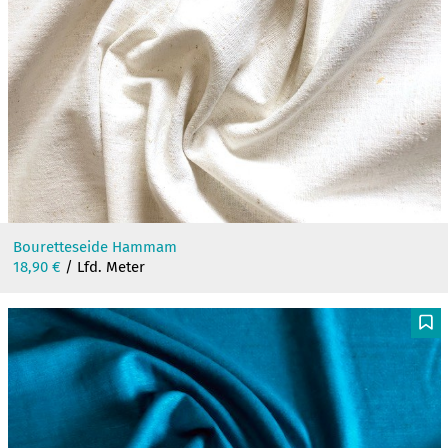
Bouretteseide Hammam
18,90
€
/ Lfd. Meter
F