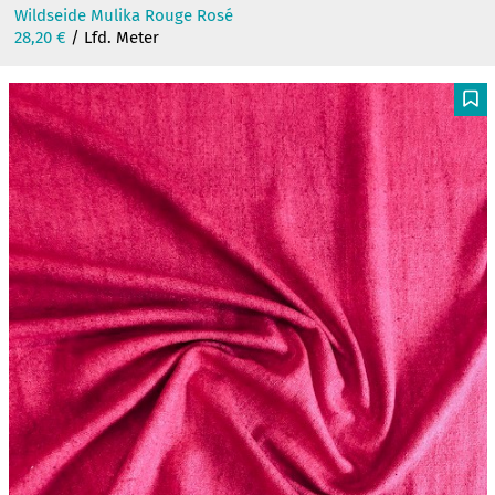
Wildseide Mulika Rouge Rosé
28,20
€
/ Lfd. Meter
F