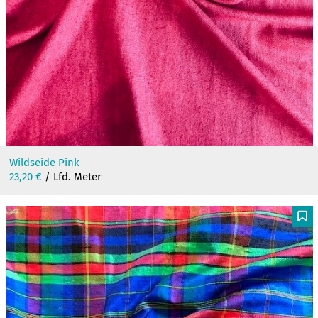
Wildseide Pink
23,20
€
/ Lfd. Meter
F