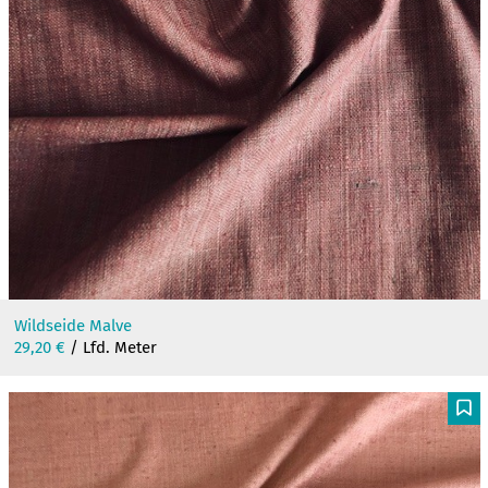
Wildseide Malve
29,20
€
/ Lfd. Meter
F