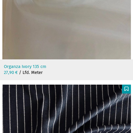
Organza Ivory 135 cm
27,90
€
/ Lfd. Meter
F