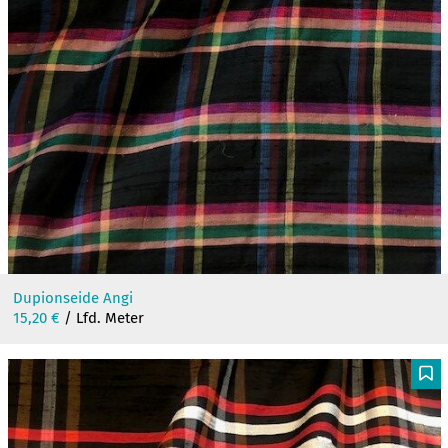
Dupionseide Angi
15,20
€
/ Lfd. Meter
F