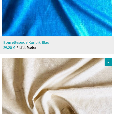
Bouretteseide Karibik Blau
29,20
€
/ Lfd. Meter
F