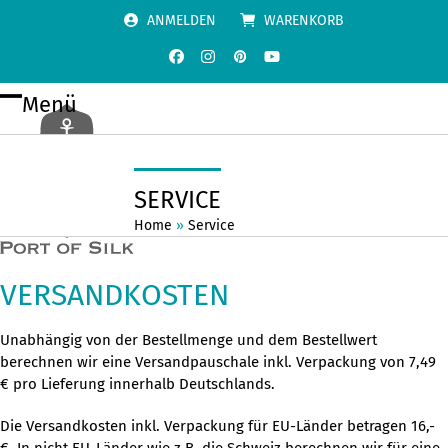
Skip
ANMELDEN
WARENKORB
to
content
Facebook
Instagram
Pinterest
YouTube
Menü
Open
Close
mobile
mobile
menu
menu
SERVICE
Home
»
Service
VERSANDKOSTEN
Unabhängig von der Bestellmenge und dem Bestellwert
berechnen wir eine Versandpauschale inkl. Verpackung von 7,49
€ pro Lieferung innerhalb Deutschlands.
Die Versandkosten inkl. Verpackung für EU-Länder betragen 16,-