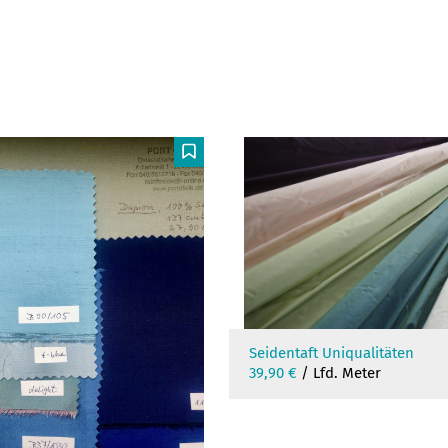
F
Seidentaft Uniqualitäten
39,90
€
/ Lfd. Meter