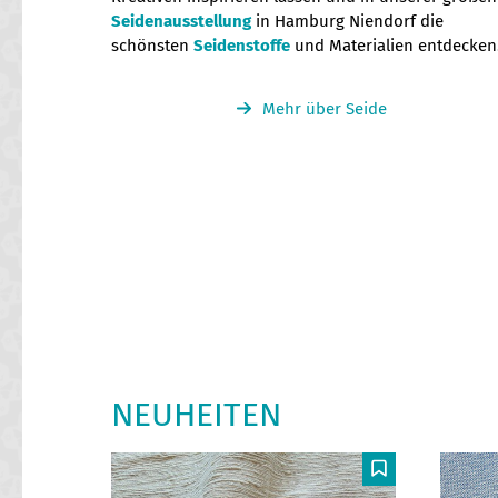
Seidenausstellung
in Hamburg Niendorf die
schönsten
Seidenstoffe
und Materialien entdecken
Mehr über Seide
NEUHEITEN
Use
the
F
F