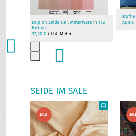
Stoffm
Dupion Seide Uni, Meterware in 112
2,80
€
Farben
37,90
€
/ Lfd. Meter
Press
escape
to
go
SEIDE IM SALE
to
the
first
Use
slide
the
F
F
SALE
SAL
left
and
right