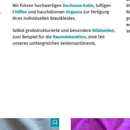
Wir führen hochwertigen
Duchesse-Satin
, luftigen
W
.
Chiffon
und hauchdünnen
Organza
zur Fertigung
R
Ihres individuellen Brautkleides.
g
w
Selbst grobstrukturierte und besondere
Wildseiden
,
V
zum Beispiel für die
Raumdekoration
, sind Teil
unseres umfangreichen Seidensortiments.
F