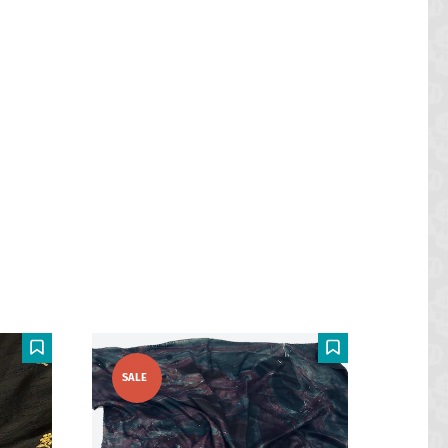
F
F
SALE
SALE