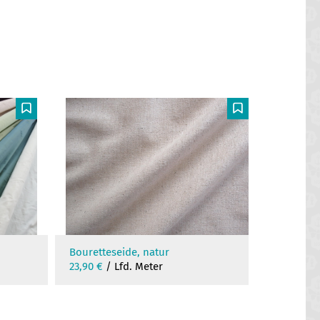
F
F
Organza
Bouretteseide, natur
23,90
€
/
23,90
€
/ Lfd. Meter