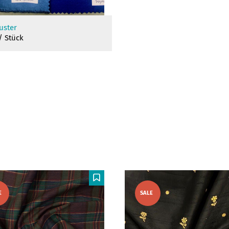
uster
/ Stück
F
E
SALE