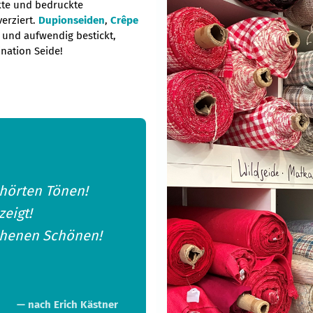
kte und bedruckte
erziert.
Dupionseiden
,
Crêpe
 und aufwendig bestickt,
ination Seide!
rhörten Tönen!
eigt!
ehenen Schönen!
— nach Erich Kästner