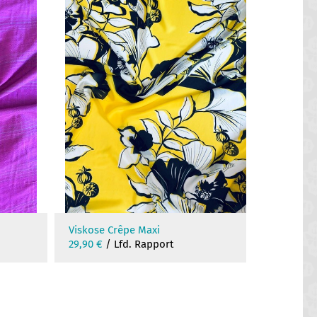
Viskose Crêpe Maxi
Crêpe d
29,90
€
/ Lfd. Rapport
37,90
€
/