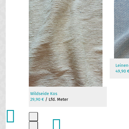
left
and
right
arrow
keys
to
access
the
carousel
navigation
Leinen
buttons
49,90
-
Wildseide Kos
29,90
€
/ Lfd. Meter