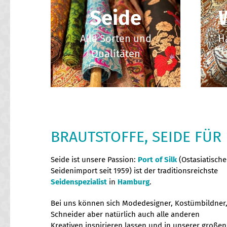
Seide
Alle Sorten und
H
Qualitäten
BRAUTSTOFFE, SEIDE FÜR
Seide ist unsere Passion:
Port of Silk
(Ostasiatische
Seidenimport seit 1959) ist der traditionsreichste
Seidenspezialist
in
Hamburg
.
Bei uns können sich Modedesigner, Kostümbildner
Schnei­der aber natürlich auch alle anderen
Kreativen inspirieren lassen und in unserer großen