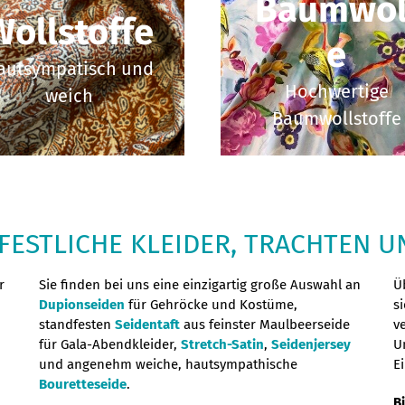
Baumwol
Wollstoffe
e
autsympatisch und
Hochwertige
weich
Baumwollstoffe
 FESTLICHE KLEIDER, TRACHTEN 
r
Sie finden bei uns eine einzigartig große Auswahl an
Ü
Dupionseiden
für Gehröcke und Kostüme,
s
standfesten
Seidentaft
aus feinster Maulbeerseide
v
für Gala-Abendkleider,
Stretch-Satin
,
Seidenjersey
U
,
und angenehm weiche, hautsympathische
Ei
Bouretteseide
.
B