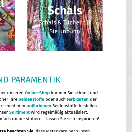
l
Schals
Schals & Tücher für
Sie und Ihn
UND PARAMENTIK
ber unseren
Online-Shop
können Sie schnell und
icher Ihre
Seidenstoffe
oder auch
Farbkarten
der
erschiedenen
unifarbenen
Seidenstoffe bestellen.
nser
Sortiment
wird regelmäßig aktualisiert.
nfach online stöbern – lassen Sie sich inspirieren!
itte beachten Sie
, dass Meterware nach Ihren